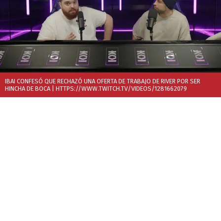
IBAI CONFESÓ QUE RECHAZÓ UNA OFERTA DE TRABAJO DE RIVER POR SER
HINCHA DE BOCA
| HTTPS://WWW.TWITCH.TV/VIDEOS/1281662079