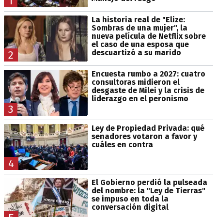
1
La historia real de "Elize:
Sombras de una mujer", la
nueva película de Netflix sobre
el caso de una esposa que
descuartizó a su marido
2
Encuesta rumbo a 2027: cuatro
consultoras midieron el
desgaste de Milei y la crisis de
liderazgo en el peronismo
3
Ley de Propiedad Privada: qué
senadores votaron a favor y
cuáles en contra
4
El Gobierno perdió la pulseada
del nombre: la "Ley de Tierras"
se impuso en toda la
conversación digital