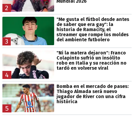
Mundial 2026
2
"Me gusta el fútbol desde antes
de saber que era gay": la
historia de Ramacity, el
streamer que rompe los moldes
del ambiente futbolero
3
"Ni la matera dejaron": Franco
Colapinto sufrió un insólito
robo en Italia y su reacción no
tardó en volverse viral
4
Bomba en el mercado de pases:
Thiago Almada será nuevo
jugador de River con una cifra
histórica
5