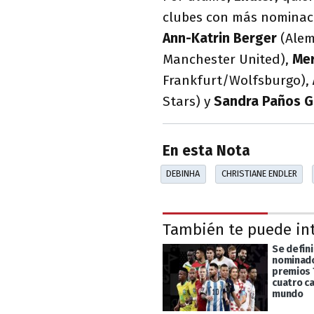
clubes con más nominaci
Ann-Katrin Berger
(Alem
Manchester United),
Mer
Frankfurt/Wolfsburgo),
Stars) y
Sandra Paños Ga
En esta Nota
DEBINHA
CHRISTIANE ENDLER
También te puede in
Se defin
nominado
premios 
cuatro c
mundo