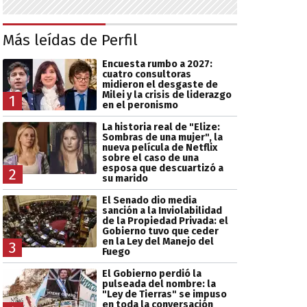
Más leídas de Perfil
Encuesta rumbo a 2027:
cuatro consultoras
midieron el desgaste de
Milei y la crisis de liderazgo
1
en el peronismo
La historia real de "Elize:
Sombras de una mujer", la
nueva película de Netflix
sobre el caso de una
esposa que descuartizó a
2
su marido
El Senado dio media
sanción a la Inviolabilidad
de la Propiedad Privada: el
Gobierno tuvo que ceder
en la Ley del Manejo del
3
Fuego
El Gobierno perdió la
pulseada del nombre: la
"Ley de Tierras" se impuso
en toda la conversación