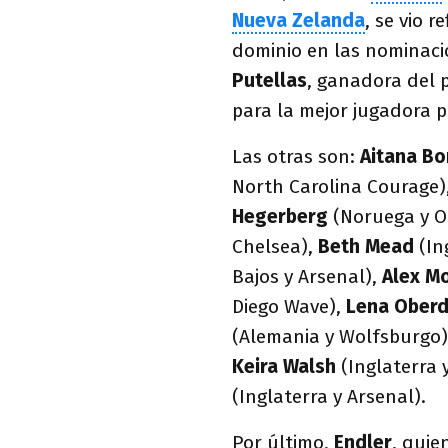
Nueva Zelanda
, se vio 
dominio en las nominaci
Putellas
, ganadora del 
para la mejor jugadora 
Las otras son:
Aitana Bo
North Carolina Courage)
Hegerberg
(Noruega y O
Chelsea),
Beth Mead
(In
Bajos y Arsenal),
Alex M
Diego Wave),
Lena Oberd
(Alemania y Wolfsburgo
Keira Walsh
(Inglaterra 
(Inglaterra y Arsenal).
Por último,
Endler
, quie