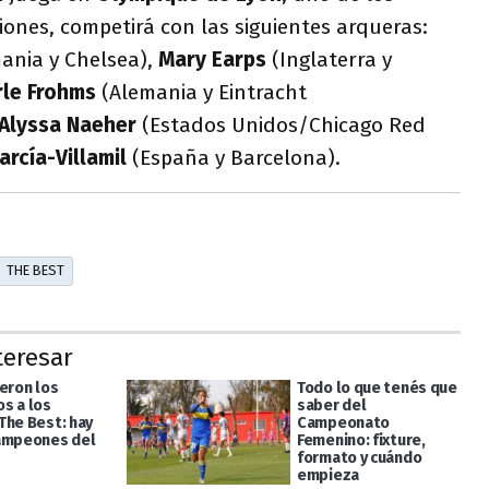
ones, competirá con las siguientes arqueras:
ania y Chelsea),
Mary Earps
(Inglaterra y
le Frohms
(Alemania y Eintracht
Alyssa Naeher
(Estados Unidos/Chicago Red
rcía-Villamil
(España y Barcelona).
THE BEST
teresar
ieron los
Todo lo que tenés que
s a los
saber del
The Best: hay
Campeonato
ampeones del
Femenino: fixture,
formato y cuándo
empieza