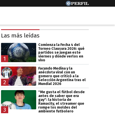
Las más leídas
Comienza la Fecha 4 del
Torneo Clausura 2026: qué
partidos se juegan este
viernes y dónde verlos en
1
vivo
Facundo Medina y la
anécdota viral con un
gomero que criticó a la
Selección Argentina tras el
2
Mundial 2026
"Me gusta el fútbol desde
antes de saber que era
gay": la historia de
Ramacity, el streamer que
rompe los moldes del
3
ambiente futbolero