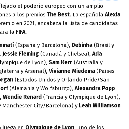
reflejado el poderío europeo con un amplio
ones a los premios
The Best
. La española
Alexia
premio en 2021, encabeza la lista de candidatas
para la
FIFA
.
nmatí
(España y Barcelona),
Debinha
(Brasil y
,
Jessie Fleming
(Canadá y Chelsea),
Ada
lympique de Lyon),
Sam Kerr
(Australia y
glaterra y Arsenal),
Vivianne Miedema
(Países
organ
(Estados Unidos y Orlando Pride/San
orf
(Alemania y Wolfsburgo),
Alexandra Popp
),
Wendie Renard
(Francia y Olympique de Lyon),
y Manchester City/Barcelona) y
Leah Williamson
n juega en
Olympique de Lyon
, uno de los