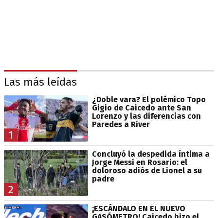
Las más leídas
¿Doble vara? El polémico Topo
Gigio de Caicedo ante San
Lorenzo y las diferencias con
Paredes a River
1
Concluyó la despedida íntima a
Jorge Messi en Rosario: el
doloroso adiós de Lionel a su
padre
2
¡ESCÁNDALO EN EL NUEVO
GASÓMETRO! Caicedo hizo el