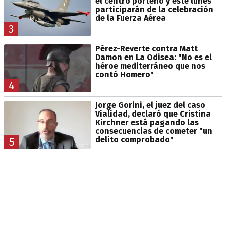
el centro porteño y este lunes
participarán de la celebración
de la Fuerza Aérea
3
Pérez-Reverte contra Matt
Damon en La Odisea: "No es el
héroe mediterráneo que nos
contó Homero"
4
Jorge Gorini, el juez del caso
Vialidad, declaró que Cristina
Kirchner está pagando las
consecuencias de cometer "un
delito comprobado"
5