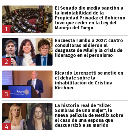
El Senado dio media sanción a
la Inviolabilidad de la
Propiedad Privada: el Gobierno
tuvo que ceder en la Ley del
Manejo del Fuego
1
Encuesta rumbo a 2027: cuatro
consultoras midieron el
desgaste de Milei y la crisis de
liderazgo en el peronismo
2
Ricardo Lorenzetti se metió en
el debate sobre la
inhabilitación de Cristina
Kirchner
3
La historia real de "Elize:
Sombras de una mujer", la
nueva película de Netflix sobre
el caso de una esposa que
descuartizó a su marido
4