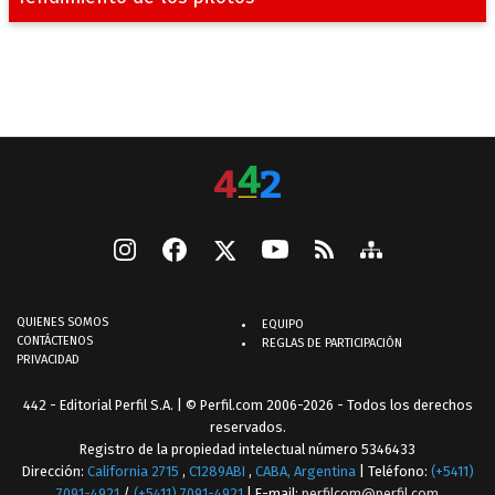
QUIENES SOMOS
EQUIPO
CONTÁCTENOS
REGLAS DE PARTICIPACIÓN
PRIVACIDAD
442 - Editorial Perfil S.A.
| © Perfil.com 2006-2026 - Todos los derechos
reservados.
Registro de la propiedad intelectual número 5346433
Dirección:
California 2715
,
C1289ABI
,
CABA, Argentina
| Teléfono:
(+5411)
7091-4921
/
(+5411) 7091-4921
| E-mail:
perfilcom@perfil.com