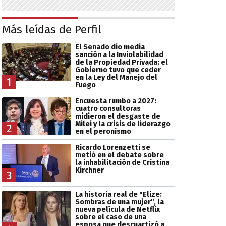
Más leídas de Perfil
El Senado dio media
sanción a la Inviolabilidad
de la Propiedad Privada: el
Gobierno tuvo que ceder
en la Ley del Manejo del
1
Fuego
Encuesta rumbo a 2027:
cuatro consultoras
midieron el desgaste de
Milei y la crisis de liderazgo
2
en el peronismo
Ricardo Lorenzetti se
metió en el debate sobre
la inhabilitación de Cristina
Kirchner
3
La historia real de "Elize:
Sombras de una mujer", la
nueva película de Netflix
sobre el caso de una
esposa que descuartizó a