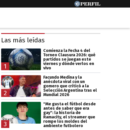
Las más leídas
Comienza la Fecha 4 del
Torneo Clausura 2026: qué
partidos se juegan este
viernes y dónde verlos en
1
vivo
Facundo Medina y la
anécdota viral con un
gomero que criticó a la
Selección Argentina tras el
2
Mundial 2026
"Me gusta el fútbol desde
antes de saber que era
gay": la historia de
Ramacity, el streamer que
rompe los moldes del
3
ambiente futbolero