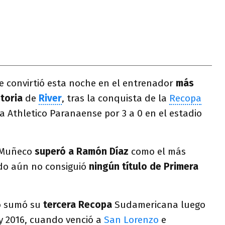
e convirtió esta noche en el entrenador
más
storia
de
River
, tras la conquista de la
Recopa
a Athletico Paranaense por 3 a 0 en el estadio
l Muñeco
superó a Ramón Díaz
como el más
do aún no consiguió
ningún título de Primera
o sumó su
tercera Recopa
Sudamericana luego
 y 2016, cuando venció a
San Lorenzo
e