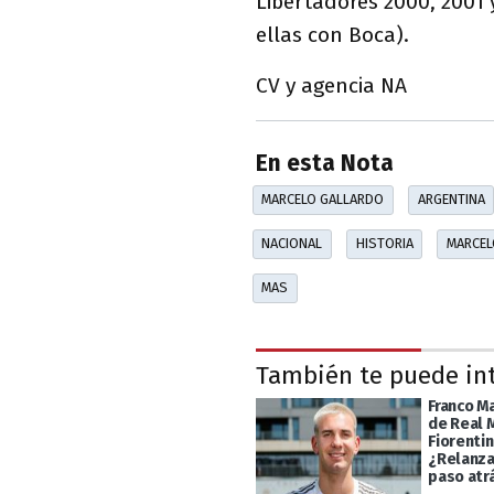
Libertadores 2000, 2001 
ellas con Boca).
CV y agencia NA
En esta Nota
MARCELO GALLARDO
ARGENTINA
NACIONAL
HISTORIA
MARCEL
MAS
También te puede in
Franco M
de Real 
Fiorentin
¿Relanza
paso atr