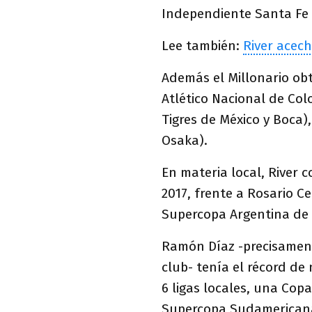
Independiente Santa Fe 
Lee también:
River acech
Además el Millonario ob
Atlético Nacional de Col
Tigres de México y Boca)
Osaka).
En materia local, River 
2017, frente a Rosario C
Supercopa Argentina de 
Ramón Díaz -precisament
club- tenía el récord de 
6 ligas locales, una Co
Supercopa Sudamerican