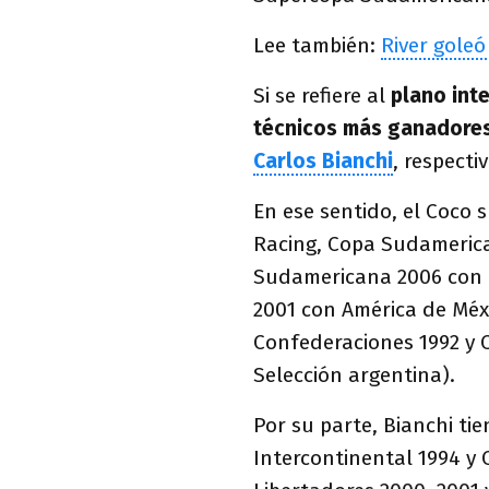
Lee también:
River gole
Si se refiere al
plano int
técnicos más ganadore
Carlos Bianchi
, respect
En ese sentido, el Coc
Racing, Copa Sudameric
Sudamericana 2006 con B
2001 con América de Méxi
Confederaciones 1992 y C
Selección argentina).
Por su parte, Bianchi ti
Intercontinental 1994 y