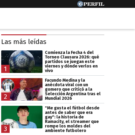
Las más leídas
Comienza la Fecha 4 del
Torneo Clausura 2026: qué
partidos se juegan este
viernes y dónde verlos en
1
vivo
Facundo Medina y la
anécdota viral con un
gomero que criticó a la
Selección Argentina tras el
2
Mundial 2026
"Me gusta el fútbol desde
antes de saber que era
gay": la historia de
Ramacity, el streamer que
rompe los moldes del
3
ambiente futbolero