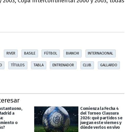
y 2003, Copa Intercontinental 2000 y 2003, todas
RIVER
BASILE
FÚTBOL
BIANCHI
INTERNACIONAL
O
TÍTULOS
TABLA
ENTRENADOR
CLUB
GALLARDO
teresar
astantuono,
Comienza la Fecha 4
Madrid a
del Torneo Clausura
a:
2026: qué partidos se
miento o
juegan este viernes y
ás?
dónde verlos en vivo