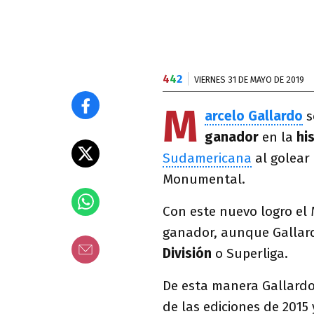
4
4
2
VIERNES 31 DE MAYO DE 2019
M
arcelo Gallardo
s
ganador
en la
hi
Sudamericana
al golear 
Monumental.
Con este nuevo logro e
ganador, aunque Gallar
División
o Superliga.
De esta manera Gallard
de las ediciones de 2015