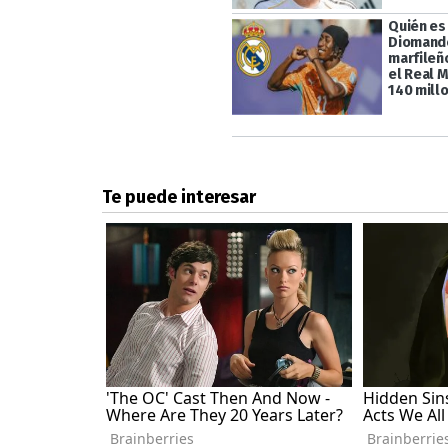
Quién es
Diomande
marfileño
el Real 
140 mill