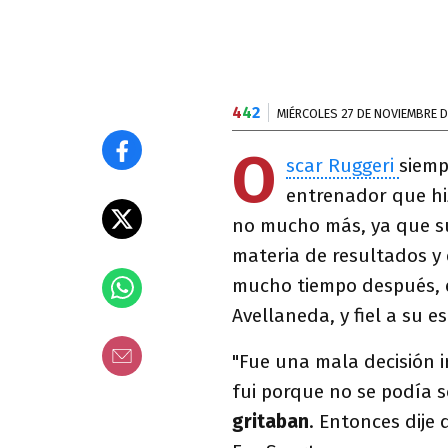
4
4
2
MIÉRCOLES 27 DE NOVIEMBRE D
O
scar Ruggeri
siemp
entrenador que hi
no mucho más, ya que su
materia de resultados y
mucho tiempo después, e
Avellaneda, y fiel a su e
"Fue una mala decisión 
fui porque no se podía 
gritaban
. Entonces dije