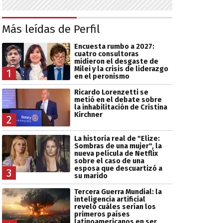
Más leídas de Perfil
Encuesta rumbo a 2027:
cuatro consultoras
midieron el desgaste de
Milei y la crisis de liderazgo
1
en el peronismo
Ricardo Lorenzetti se
metió en el debate sobre
la inhabilitación de Cristina
Kirchner
2
La historia real de "Elize:
Sombras de una mujer", la
nueva película de Netflix
sobre el caso de una
esposa que descuartizó a
3
su marido
Tercera Guerra Mundial: la
inteligencia artificial
reveló cuáles serían los
primeros países
latinoamericanos en ser