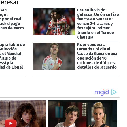
teresar
 Yan
En una lluvia de
, el
golazos, Unión se hizo
 por el cual
fuerte en Santa Fe:
Madrid pagó
venció 2-1 a Lanús y
ones de euros
festejó su primer
triunfo en el Torneo
Clausura
Tapia habló de
River venderá a
Selección
Facundo Colidio al
a el Mundial
Vasco da Gama en una
futuro de
operación de 10
ssi y la
millones de dólares:
dad de Lionel
detalles del acuerdo