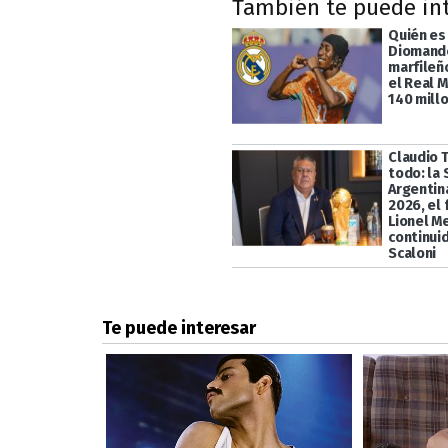
También te puede in
Quién es
Diomande
marfileño
el Real 
140 mill
Claudio 
todo: la 
Argentin
2026, el 
Lionel Me
continui
Scaloni