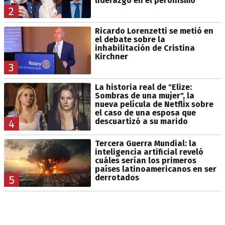
liderazgo en el peronismo
2
Ricardo Lorenzetti se metió en
el debate sobre la
inhabilitación de Cristina
Kirchner
3
La historia real de "Elize:
Sombras de una mujer", la
nueva película de Netflix sobre
el caso de una esposa que
descuartizó a su marido
4
Tercera Guerra Mundial: la
inteligencia artificial reveló
cuáles serían los primeros
países latinoamericanos en ser
derrotados
5