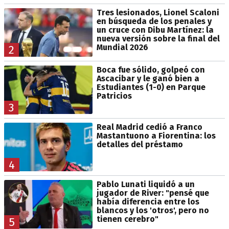
Tres lesionados, Lionel Scaloni
en búsqueda de los penales y
un cruce con Dibu Martínez: la
nueva versión sobre la final del
Mundial 2026
2
Boca fue sólido, golpeó con
Ascacibar y le ganó bien a
Estudiantes (1-0) en Parque
Patricios
3
Real Madrid cedió a Franco
Mastantuono a Fiorentina: los
detalles del préstamo
4
Pablo Lunati liquidó a un
jugador de River: "pensé que
había diferencia entre los
blancos y los 'otros', pero no
tienen cerebro"
5