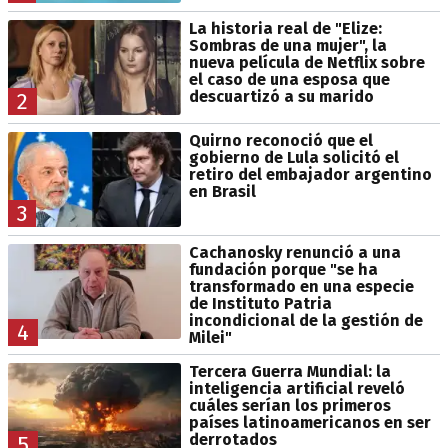
La historia real de "Elize:
Sombras de una mujer", la
nueva película de Netflix sobre
el caso de una esposa que
descuartizó a su marido
2
Quirno reconoció que el
gobierno de Lula solicitó el
retiro del embajador argentino
en Brasil
3
Cachanosky renunció a una
fundación porque "se ha
transformado en una especie
de Instituto Patria
incondicional de la gestión de
4
Milei"
Tercera Guerra Mundial: la
inteligencia artificial reveló
cuáles serían los primeros
países latinoamericanos en ser
derrotados
5