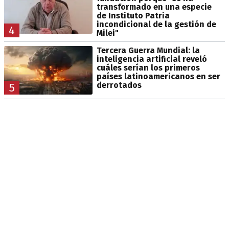
transformado en una especie
de Instituto Patria
incondicional de la gestión de
4
Milei"
Tercera Guerra Mundial: la
inteligencia artificial reveló
cuáles serían los primeros
países latinoamericanos en ser
derrotados
5