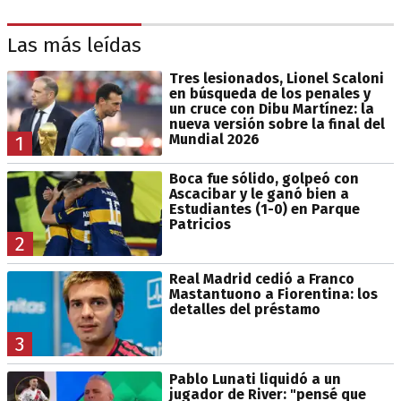
Las más leídas
Tres lesionados, Lionel Scaloni
en búsqueda de los penales y
un cruce con Dibu Martínez: la
nueva versión sobre la final del
Mundial 2026
1
Boca fue sólido, golpeó con
Ascacibar y le ganó bien a
Estudiantes (1-0) en Parque
Patricios
2
Real Madrid cedió a Franco
Mastantuono a Fiorentina: los
detalles del préstamo
3
Pablo Lunati liquidó a un
jugador de River: "pensé que