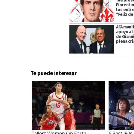
fue pres
Fiorentin
los entr
“Feliz de
AFA mani
apoyo a l
de Gianni
plena cri