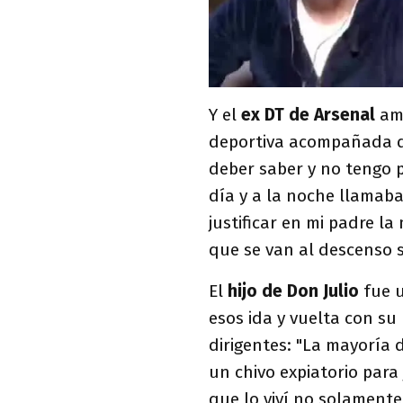
Y el
ex DT de Arsenal
amp
deportiva acompañada d
deber saber y no tengo p
día y a la noche llamaba
justificar en mi padre l
que se van al descenso 
El
hijo de Don Julio
fue u
esos ida y vuelta con su
dirigentes: "La mayoría 
un chivo expiatorio para 
que lo viví no solamente