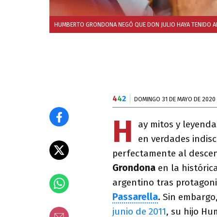
HUMBERTO GRONDONA NEGÓ QUE DON JULIO HAYA TENIDO ALG
4
4
2
DOMINGO 31 DE MAYO DE 2020
H
ay mitos y leyenda
en verdades indisc
perfectamente al desce
Grondona
en la históric
argentino tras protagon
Passarella
.
Sin embargo,
junio de 2011
, su hijo H