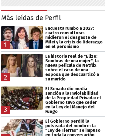
Más leídas de Perfil
Encuesta rumbo a 2027:
cuatro consultoras
midieron el desgaste de
Milei y la crisis de liderazgo
1
en el peronismo
La historia real de "Elize:
Sombras de una mujer", la
nueva película de Netflix
sobre el caso de una
esposa que descuartizó a
2
su marido
El Senado dio media
sanción a la Inviolabilidad
de la Propiedad Privada: el
Gobierno tuvo que ceder
en la Ley del Manejo del
3
Fuego
El Gobierno perdió la
pulseada del nombre: la
"Ley de Tierras" se impuso
en toda la conversación