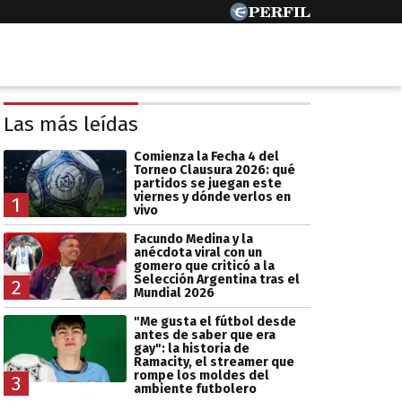
Las más leídas
Comienza la Fecha 4 del
Torneo Clausura 2026: qué
partidos se juegan este
viernes y dónde verlos en
1
vivo
Facundo Medina y la
anécdota viral con un
gomero que criticó a la
Selección Argentina tras el
2
Mundial 2026
"Me gusta el fútbol desde
antes de saber que era
gay": la historia de
Ramacity, el streamer que
rompe los moldes del
3
ambiente futbolero