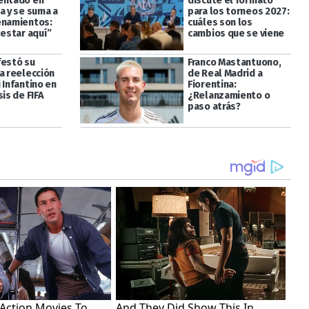
entado en
discute el formato
a y se suma a
para los torneos 2027:
enamientos:
cuáles son los
 estar aquí”
cambios que se viene
festó su
Franco Mastantuono,
a reelección
de Real Madrid a
 Infantino en
Fiorentina:
sis de FIFA
¿Relanzamiento o
paso atrás?