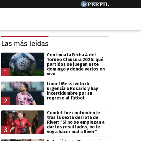
Las más leídas
Continúa la Fecha 4 del
Torneo Clausura 2026: qué
partidos se juegan este
domingo y dónde verlos en
1
vivo
Lionel Messi voló de
urgencia a Rosario y hay
incertidumbre por su
regreso al fútbol
2
Coudet fue contundente
tras la sexta derrota de
River: “Si no se empiezan a
dar los resultados, no le
3
voy a hacer mal a River”