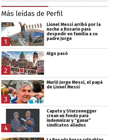
Más leídas de Perfil
Lionel Messi arribó por la
noche a Rosario para
despedir en familia a su
padre Jorge
1
Algo pasó
2
Murió Jorge Messi, el papá
de Lionel Messi
3
Caputo y Sturzenegger
crean un fondo para
indemnizar y “ganar”
sindicatos aliados
4
La Rosada busca culpables