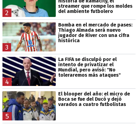
historia de Ramacity, el
streamer que rompe los moldes
del ambiente futbolero
2
Bomba en el mercado de pases:
Thiago Almada será nuevo
jugador de River con una cifra
histórica
3
La FIFA se disculpó por el
intento de privatizar el
Mundial, pero avisó: "No
toleraremos más ataques"
4
El blooper del año: el micro de
Boca se fue del Ducó y dejó
varados a cuatro futbolistas
5