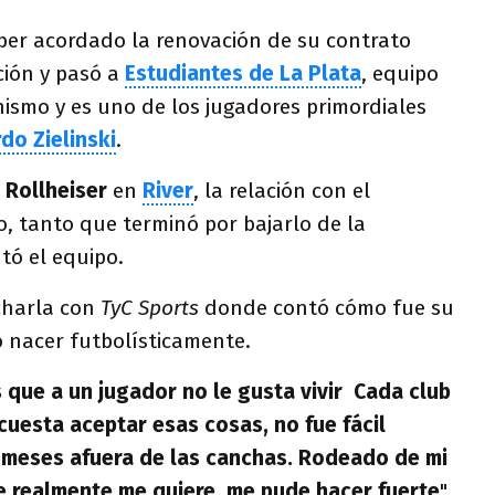
aber acordado la renovación de su contrato
ción y pasó a
Estudiantes de La Plata
, equipo
nismo y es uno de los jugadores primordiales
do Zielinski
.
e
Rollheiser
en
River
, la relación con el
, tanto que terminó por bajarlo de la
ó el equipo.
charla con
TyC Sports
donde contó cómo fue su
o nacer futbolísticamente.
 que a un jugador no le gusta vivir Cada club
 cuesta aceptar esas cosas, no fue fácil
 meses afuera de las canchas. Rodeado de mi
ue realmente me quiere, me pude hacer fuerte
",