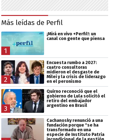
Más leídas de Perfil
¡Mirá en vivo +Perfil!: un
canal con gente que piensa
1
Encuesta rumbo a 2027:
cuatro consultoras
midieron el desgaste de
Milei y la crisis de liderazgo
2
en el peronismo
Quirno reconoció que el
gobierno de Lula solicitó el
retiro del embajador
argentino en Brasil
3
Cachanosky renunció a una
fundación porque "se ha
transformado en una
especie de Instituto Patria
incondicional de la gestión