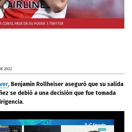
R CON EL PASE EN SU PODER.
| TWITTER
DE 2022
ver
,
Benjamín
Rollheiser aseguró que su salida
ñez se debió a una decisión que fue tomada
irigencia
.