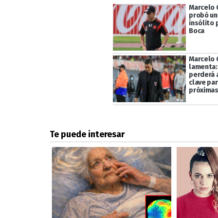
Marcelo 
probó u
insólito
Boca
Marcelo 
lamenta:
perderá 
clave par
próximas