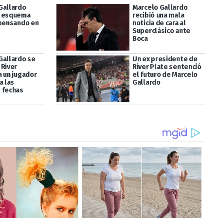
Gallardo
Marcelo Gallardo
n esquema
recibió una mala
 pensando en
noticia de cara al
Superclásico ante
Boca
Gallardo se
Un ex presidente de
 River
River Plate sentenció
a un jugador
el futuro de Marcelo
a las
Gallardo
 fechas