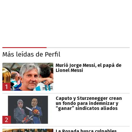
Más leídas de Perfil
Murió Jorge Messi, el papá de
Lionel Messi
1
Caputo y Sturzenegger crean
un fondo para indemnizar y
“ganar” sindicatos aliados
2
La Rosada busca culpables