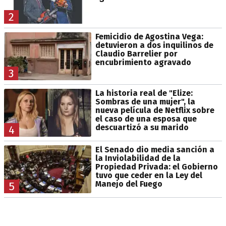
2
Femicidio de Agostina Vega:
detuvieron a dos inquilinos de
Claudio Barrelier por
encubrimiento agravado
3
La historia real de "Elize:
Sombras de una mujer", la
nueva película de Netflix sobre
el caso de una esposa que
descuartizó a su marido
4
El Senado dio media sanción a
la Inviolabilidad de la
Propiedad Privada: el Gobierno
tuvo que ceder en la Ley del
Manejo del Fuego
5