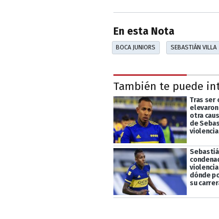
En esta Nota
BOCA JUNIORS
SEBASTIÁN VILLA
También te puede in
Tras ser
elevaron 
otra caus
de Sebast
violenci
Sebastián
condena
violenci
dónde po
su carrer