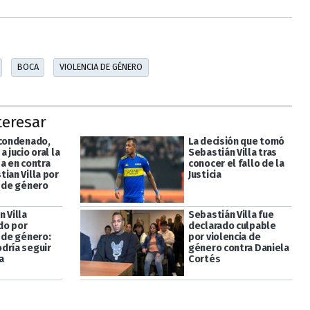
BOCA
VIOLENCIA DE GÉNERO
teresar
 condenado,
La decisión que tomó
a jucio oral la
Sebastián Villa tras
a en contra
conocer el fallo de la
ian Villa por
Justicia
a de género
 Villa
Sebastián Villa fue
do por
declarado culpable
a de género:
por violencia de
dría seguir
género contra Daniela
a
Cortés