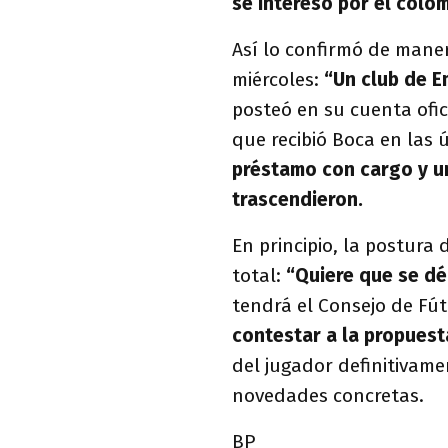
se interesó por el colo
Así lo confirmó de maner
miércoles:
“Un club de E
posteó en su cuenta ofic
que recibió Boca en las 
préstamo con cargo y u
trascendieron.
En principio, la postura 
total:
“Quiere que se dé
tendrá el Consejo de Fút
contestar a la propues
del jugador definitivame
novedades concretas.
BP