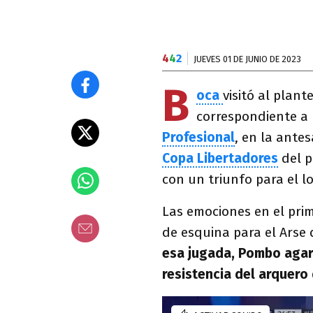
4
4
2
JUEVES 01 DE JUNIO DE 2023
B
oca
visitó al plant
correspondiente a
Profesional
, en la ante
Copa Libertadores
del 
con un triunfo para el lo
Las emociones en el prim
de esquina para el Arse
esa jugada, Pombo agarr
resistencia del arquero 