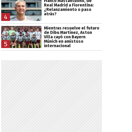
Franco Mastantuono, de
Real Madrid a Fiorentina:
¿Relanzamiento o paso
atrás?
4
Mientras resuelve el futuro
de Dibu Martínez, Aston
Villa cayó con Bayern
Múnich en amistoso
5
internacional