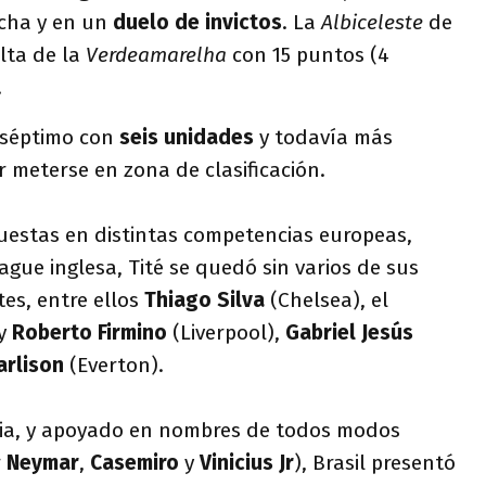
echa y en un
duelo de invictos
. La
Albiceleste
de
lta de la
Verdeamarelha
con 15 puntos (4
.
 séptimo con
seis unidades
y todavía más
r meterse en zona de clasificación.
puestas en distintas competencias europeas,
ague inglesa, Tité se quedó sin varios de sus
es, entre ellos
Thiago Silva
(Chelsea), el
y
Roberto Firmino
(Liverpool),
Gabriel Jesús
arlison
(Everton).
cia, y apoyado en nombres de todos modos
r
Neymar
,
Casemiro
y
Vinicius Jr
), Brasil presentó