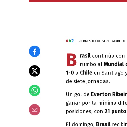
4
4
2
VIERNES 03 DE SEPTIEMBRE DE 
B
rasil
continúa con 
rumbo al
Mundial 
1-0
a
Chile
en Santiago 
de siete jornadas.
Un gol de
Everton Ribei
ganar por la mínima dif
posiciones, con
21 punto
El domingo,
Brasil
recibi