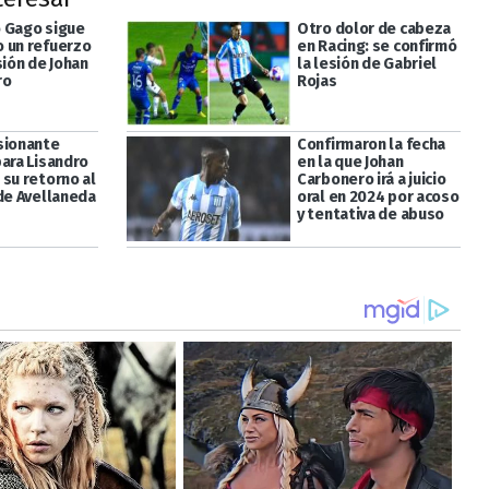
 Gago sigue
Otro dolor de cabeza
 un refuerzo
en Racing: se confirmó
sión de Johan
la lesión de Gabriel
ro
Rojas
sionante
Confirmaron la fecha
para Lisandro
en la que Johan
 su retorno al
Carbonero irá a juicio
 de Avellaneda
oral en 2024 por acoso
y tentativa de abuso