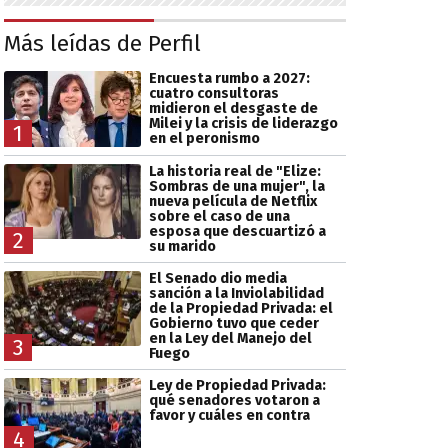
Más leídas de Perfil
Encuesta rumbo a 2027:
cuatro consultoras
midieron el desgaste de
Milei y la crisis de liderazgo
1
en el peronismo
La historia real de "Elize:
Sombras de una mujer", la
nueva película de Netflix
sobre el caso de una
esposa que descuartizó a
2
su marido
El Senado dio media
sanción a la Inviolabilidad
de la Propiedad Privada: el
Gobierno tuvo que ceder
en la Ley del Manejo del
3
Fuego
Ley de Propiedad Privada:
qué senadores votaron a
favor y cuáles en contra
4