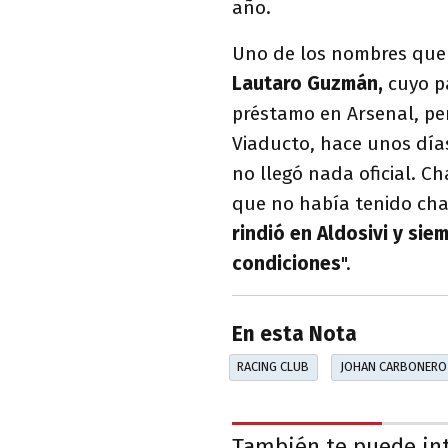
año.
Uno de los nombres que 
Lautaro Guzmán,
cuyo pa
préstamo en Arsenal, pe
Viaducto, hace unos días
no llegó nada oficial. C
que no había tenido cha
rindió en Aldosivi y sie
condiciones
".
En esta Nota
RACING CLUB
JOHAN CARBONERO
También te puede in