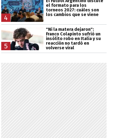
El Fútbol Argentino discute
el formato para los
torneos 2027: cuáles son
los cambios que se viene
4
"Ni la matera dejaron":
Franco Colapinto sufrió un
insólito robo en Italia y su
reacción no tardó en
5
volverse viral