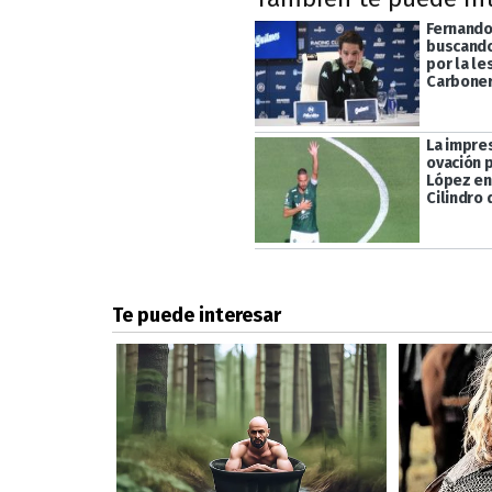
Fernando
buscando
por la le
Carbone
La impre
ovación 
López en
Cilindro