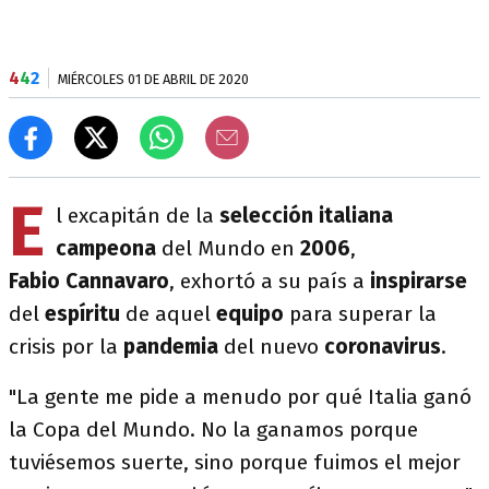
4
4
2
MIÉRCOLES 01 DE ABRIL DE 2020
E
l excapitán de la
selección italiana
campeona
del Mundo en
2006
,
Fabio
Cannavaro
, exhortó a su país a
inspirarse
del
espíritu
de aquel
equipo
para superar la
crisis por la
pandemia
del nuevo
coronavirus
.
"La gente me pide a menudo por qué Italia ganó
la Copa del Mundo. No la ganamos porque
tuviésemos suerte, sino porque fuimos el mejor