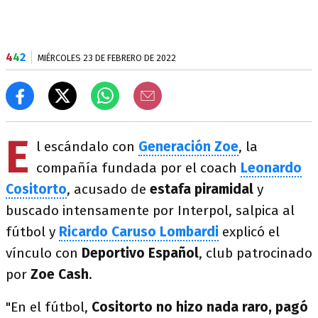
4
4
2
MIÉRCOLES 23 DE FEBRERO DE 2022
E
l escándalo con
Generación Zoe
, la
compañía fundada por el coach
Leonardo
Cositorto
, acusado de
estafa piramidal
y
buscado intensamente por Interpol, salpica al
fútbol y
Ricardo Caruso Lombardi
explicó el
vínculo con
Deportivo Español
, club patrocinado
por
Zoe Cash
.
"En el fútbol,
Cositorto no hizo nada raro, pagó