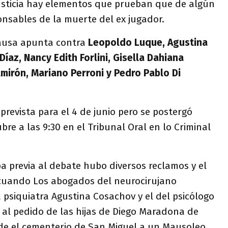
Justicia hay elementos que prueban que de algún
nsables de la muerte del ex jugador.
ausa apunta contra
Leopoldo Luque, Agustina
íaz, Nancy Edith Forlini, Gisella Dahiana
mirón, Mariano Perroni y Pedro Pablo Di
a prevista para el 4 de junio pero se postergó
bre a las 9:30 en el Tribunal Oral en lo Criminal
a previa al debate hubo diversos reclamos y el
cuando Los abogados del neurocirujano
 psiquiatra Agustina Cosachov y el del psicólogo
 al pedido de las hijas de Diego Maradona de
de el cementerio de San Miguel a un Mausoleo