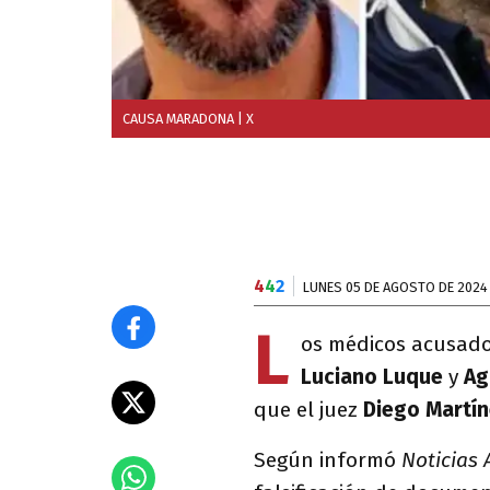
CAUSA MARADONA
| X
4
4
2
LUNES 05 DE AGOSTO DE 2024
L
os médicos acusado
Luciano Luque
y
Ag
que el juez
Diego Martí
Según informó
Noticias 