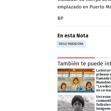
emplazado en Puerto Ma
BP
En esta Nota
DIEGO MARADONA
También te puede in
La histor
primera 
llamada 
Maradona
"La educ
no se ma
Un recue
conmovió
futbolero
imágenes