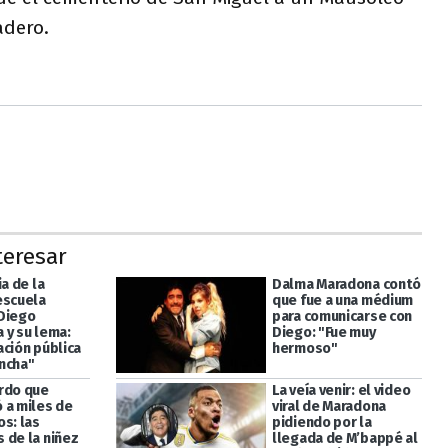
dero.
teresar
ia de la
Dalma Maradona contó
escuela
que fue a una médium
Diego
para comunicarse con
 y su lema:
Diego: "Fue muy
ación pública
hermoso"
ncha"
rdo que
La veía venir: el video
 a miles de
viral de Maradona
s: las
pidiendo por la
 de la niñez
llegada de M’bappé al