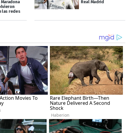
 Maradona
Real Madrid
olvieron
n las redes