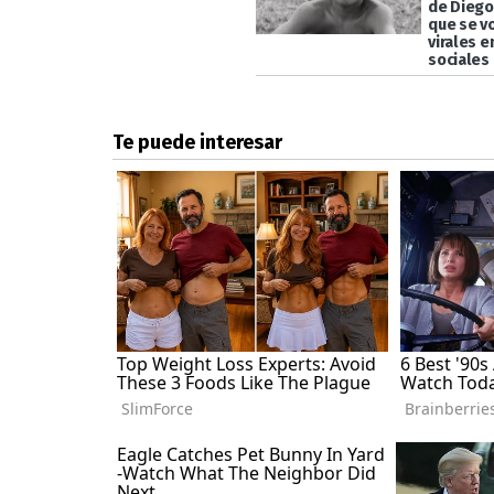
de Diego
que se v
virales e
sociales