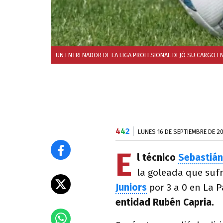
UN ENTRENADOR DE LA LIGA PROFESIONAL DEJÓ SU CARGO EN
4
4
2
LUNES 16 DE SEPTIEMBRE DE 2
E
l técnico
Sebastiá
la goleada que sufr
Juniors
por 3 a 0 en La 
entidad Rubén Capria.