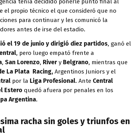
igencia tenía decidido ponerle punto final al
ue el propio técnico el que consideró que no
ciones para continuar y les comunicó la
dores antes de irse del estadio.
 el 19 de junio y dirigió diez partidos
, ganó el
entral
, pero luego empató frente a
a
,
San Lorenzo
,
River
y
Belgrano
, mientras que
de La Plata
Racing,
Argentinos Juniors y el
ntral
por la
Liga Profesional
. Ante
Central
l Estero
quedó afuera por penales en los
pa Argentina
.
sima racha sin goles y triunfos en
al