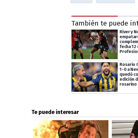
También te puede in
River y N
empataro
complem
fecha 12 
Profesio
Rosario 
1-0 a New
quedó co
edición d
rosarino