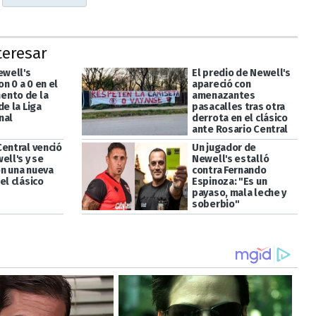
teresar
ewell's
El predio de Newell's
n 0 a 0 en el
apareció con
ento de la
amenazantes
de la Liga
pasacalles tras otra
nal
derrota en el clásico
ante Rosario Central
Central venció
Un jugador de
ell's y se
Newell's estalló
n una nueva
contra Fernando
el clásico
Espinoza: "Es un
payaso, mala leche y
soberbio"