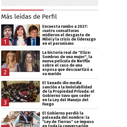
Más leídas de Perfil
Encuesta rumbo a 2027:
cuatro consultoras
midieron el desgaste de
Milei y la crisis de liderazgo
1
en el peronismo
La historia real de "Elize:
Sombras de una mujer", la
nueva película de Netflix
sobre el caso de una
esposa que descuartizó a
2
su marido
El Senado dio media
sanción a la Inviolabilidad
de la Propiedad Privada: el
Gobierno tuvo que ceder
en la Ley del Manejo del
3
Fuego
El Gobierno perdió la
pulseada del nombre: la
"Ley de Tierras" se impuso
en toda la conversación