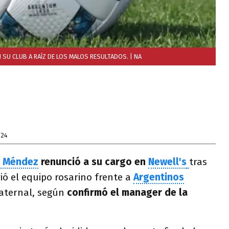
 SU CLUB A RAÍZ DE LOS MALOS RESULTADOS.
| NA
024
n Méndez
renunció a su cargo en
Newell's
tras
ió el equipo rosarino frente a
Argentinos
Paternal, según
confirmó el manager de la