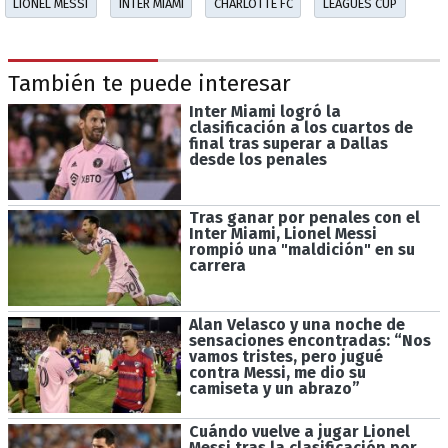
LIONEL MESSI
INTER MIAMI
CHARLOTTE FC
LEAGUES CUP
También te puede interesar
Inter Miami logró la
clasificación a los cuartos de
final tras superar a Dallas
desde los penales
Tras ganar por penales con el
Inter Miami, Lionel Messi
rompió una "maldición" en su
carrera
Alan Velasco y una noche de
sensaciones encontradas: “Nos
vamos tristes, pero jugué
contra Messi, me dio su
camiseta y un abrazo”
Cuándo vuelve a jugar Lionel
Messi tras la clasificación por