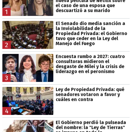
nueva película de Netflix sobre
el caso de una esposa que
descuartizó a su marido
1
El Senado dio media sanción a
la Inviolabilidad de la
Propiedad Privada: el Gobierno
tuvo que ceder en la Ley del
Manejo del Fuego
2
Encuesta rumbo a 2027: cuatro
consultoras midieron el
desgaste de Milei y la crisis de
liderazgo en el peronismo
3
Ley de Propiedad Privada: qué
senadores votaron a favor y
cuáles en contra
4
El Gobierno perdió la pulseada
del nombre: la "Ley de Tierras"