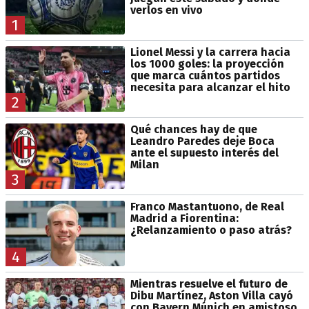
verlos en vivo
1
Lionel Messi y la carrera hacia
los 1000 goles: la proyección
que marca cuántos partidos
necesita para alcanzar el hito
2
Qué chances hay de que
Leandro Paredes deje Boca
ante el supuesto interés del
Milan
3
Franco Mastantuono, de Real
Madrid a Fiorentina:
¿Relanzamiento o paso atrás?
4
Mientras resuelve el futuro de
Dibu Martínez, Aston Villa cayó
con Bayern Múnich en amistoso