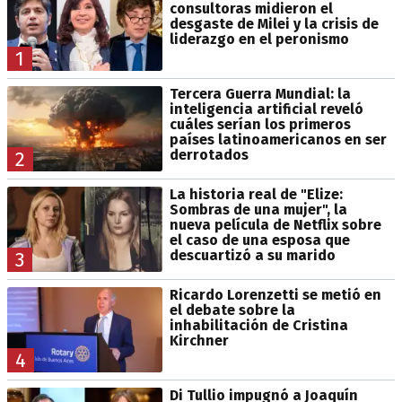
consultoras midieron el
desgaste de Milei y la crisis de
liderazgo en el peronismo
1
Tercera Guerra Mundial: la
inteligencia artificial reveló
cuáles serían los primeros
países latinoamericanos en ser
derrotados
2
La historia real de "Elize:
Sombras de una mujer", la
nueva película de Netflix sobre
el caso de una esposa que
descuartizó a su marido
3
Ricardo Lorenzetti se metió en
el debate sobre la
inhabilitación de Cristina
Kirchner
4
Di Tullio impugnó a Joaquín