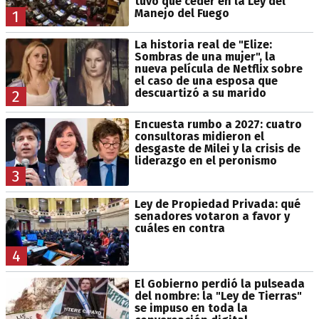
tuvo que ceder en la Ley del
Manejo del Fuego
1
La historia real de "Elize:
Sombras de una mujer", la
nueva película de Netflix sobre
el caso de una esposa que
descuartizó a su marido
2
Encuesta rumbo a 2027: cuatro
consultoras midieron el
desgaste de Milei y la crisis de
liderazgo en el peronismo
3
Ley de Propiedad Privada: qué
senadores votaron a favor y
cuáles en contra
4
El Gobierno perdió la pulseada
del nombre: la "Ley de Tierras"
se impuso en toda la