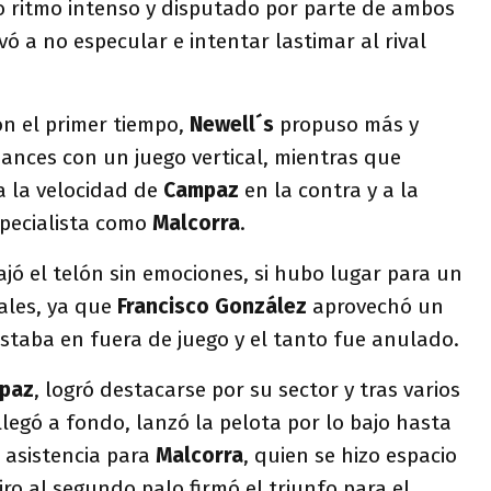
co ritmo intenso y disputado por parte de ambos
vó a no especular e intentar lastimar al rival
ión el primer tiempo,
Newell´s
propuso más y
ances con un juego vertical, mientras que
 la velocidad de
Campaz
en la contra y a la
pecialista como
Malcorra
.
jó el telón sin emociones, si hubo lugar para un
cales, ya que
Francisco González
aprovechó un
 estaba en fuera de juego y el tanto fue anulado.
paz
, logró destacarse por su sector y tras varios
llegó a fondo, lanzó la pelota por lo bajo hasta
 asistencia para
Malcorra
, quien se hizo espacio
iro al segundo palo firmó el triunfo para el