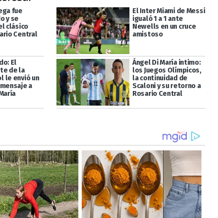
ega fue
El Inter Miami de Messi
o y se
igualó 1 a 1 ante
l clásico
Newells en un cruce
ario Central
amistoso
do: El
Ángel Di María intimo:
te de la
los Juegos Olímpicos,
 le envió un
la continuidad de
 mensaje a
Scaloni y su retorno a
María
Rosario Central