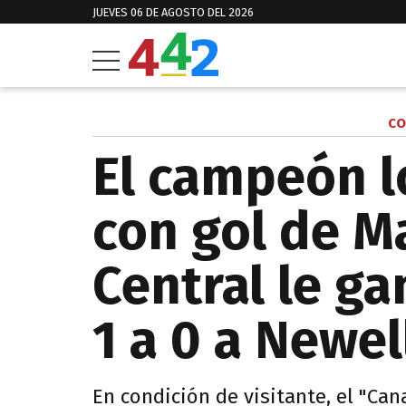
JUEVES 06 DE AGOSTO DEL 2026
CO
El campeón l
con gol de M
Central le ga
1 a 0 a Newel
En condición de visitante, el "Cana