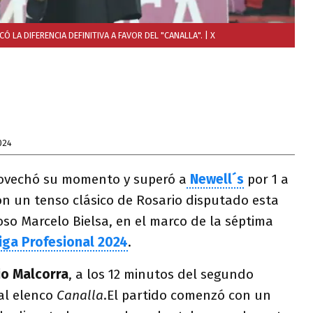
Ó LA DIFERENCIA DEFINITIVA A FAVOR DEL "CANALLA".
| X
024
ovechó su momento y superó a
Newell´s
por 1 a
n un tenso clásico de Rosario disputado esta
oso Marcelo Bielsa, en el marco de la séptima
iga Profesional 2024
.
io Malcorra
, a los 12 minutos del segundo
 al elenco
Canalla
.El partido comenzó con un