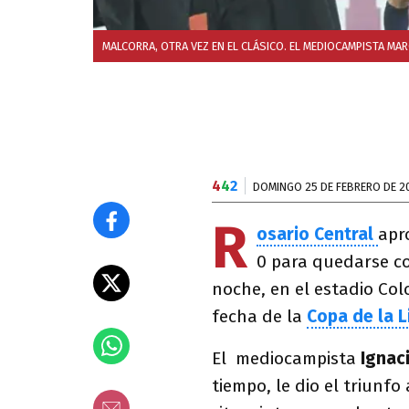
MALCORRA, OTRA VEZ EN EL CLÁSICO. EL MEDIOCAMPISTA MARC
4
4
2
DOMINGO 25 DE FEBRERO DE 2
R
osario Central
apr
0 para quedarse co
noche, en el estadio Col
fecha de la
Copa de la L
El mediocampista
Ignac
tiempo, le dio el triunfo