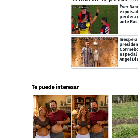
Éver Ban
expulsad
perderá e
ante Ros
Inespera
presiden
Conmebol
especial
Ángel Di 