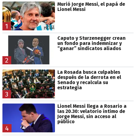
Murió Jorge Messi, el papá de
Lionel Messi
1
Caputo y Sturzenegger crean
un fondo para indemnizar y
“ganar” sindicatos aliados
2
La Rosada busca culpables
después de la derrota en el
Senado y recalcula su
estrategia
3
Lionel Messi llega a Rosario a
las 20.30: velatorio íntimo de
Jorge Messi, sin acceso al
público
4