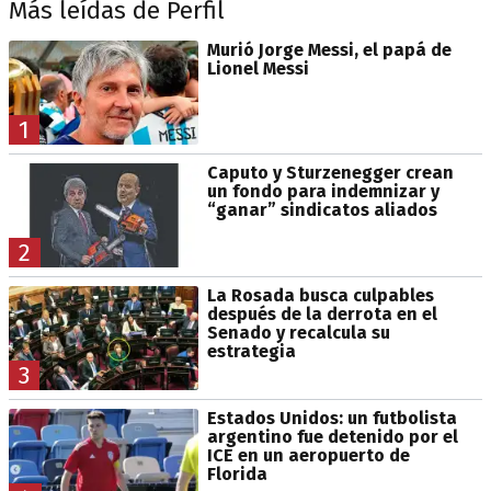
Más leídas de Perfil
Murió Jorge Messi, el papá de
Lionel Messi
1
Caputo y Sturzenegger crean
un fondo para indemnizar y
“ganar” sindicatos aliados
2
La Rosada busca culpables
después de la derrota en el
Senado y recalcula su
estrategia
3
Estados Unidos: un futbolista
argentino fue detenido por el
ICE en un aeropuerto de
Florida