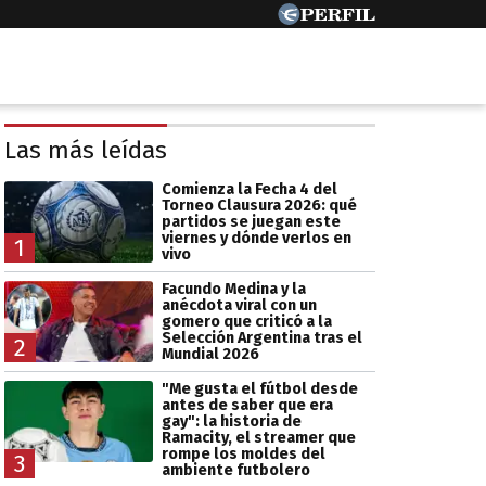
Las más leídas
Comienza la Fecha 4 del
Torneo Clausura 2026: qué
partidos se juegan este
viernes y dónde verlos en
1
vivo
Facundo Medina y la
anécdota viral con un
gomero que criticó a la
Selección Argentina tras el
2
Mundial 2026
"Me gusta el fútbol desde
antes de saber que era
gay": la historia de
Ramacity, el streamer que
rompe los moldes del
3
ambiente futbolero