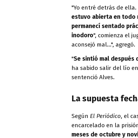
"Yo entré detrás de ella.
estuvo abierta en todo
permanecí sentado práct
inodoro
", comienza el j
aconsejó mal...", agregó.
"
Se sintió mal después 
ha sabido salir del lío 
sentenció Alves.
La supuesta fecha
Según
El Periódico
, el c
encarcelado en la prisió
meses de octubre y nov