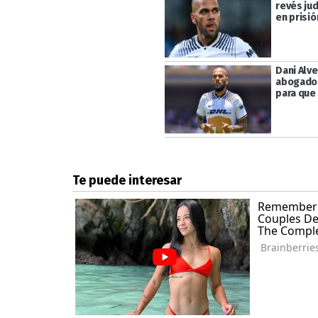
revés jud
en prisió
Dani Alve
abogado
para que