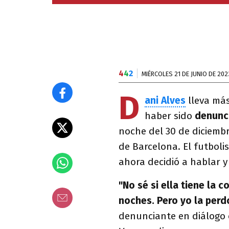
4
4
2
MIÉRCOLES 21 DE JUNIO DE 202
D
ani Alves
lleva má
haber sido
denunc
noche del 30 de diciembr
de Barcelona. El futboli
ahora decidió a hablar y
"No sé si ella tiene la c
noches. Pero yo la per
denunciante en diálogo 