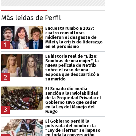
Más leídas de Perfil
Encuesta rumbo a 2027:
cuatro consultoras
midieron el desgaste de
Milei y la crisis de liderazgo
1
en el peronismo
La historia real de "Elize:
Sombras de una mujer", la
nueva película de Netflix
sobre el caso de una
esposa que descuartizó a
2
su marido
El Senado dio media
sanción a la Inviolabilidad
de la Propiedad Privada: el
Gobierno tuvo que ceder
en la Ley del Manejo del
3
Fuego
El Gobierno perdió la
pulseada del nombre: la
"Ley de Tierras" se impuso
en toda la conversación