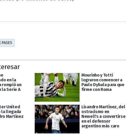
E PASES
teresar
ue
Mourinho y Totti
do en la
lograron convencer a
a rompió un
Paulo Dybala para que
 la Serie A
firme con Roma
er United
Lisandro Martínez, del
ó la llegada
ostracismo en
dro Martínez
Newell's a convertirse
en el defensor
argentino más caro