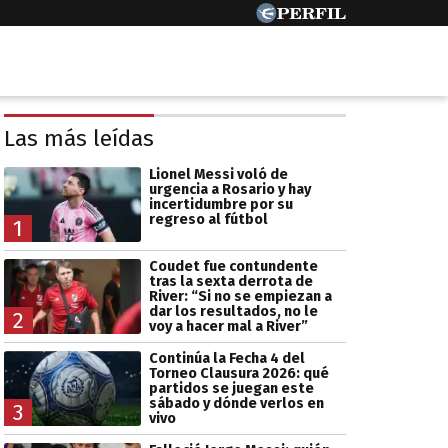
Las más leídas
Lionel Messi voló de
urgencia a Rosario y hay
incertidumbre por su
regreso al fútbol
1
Coudet fue contundente
tras la sexta derrota de
River: “Si no se empiezan a
dar los resultados, no le
2
voy a hacer mal a River”
Continúa la Fecha 4 del
Torneo Clausura 2026: qué
partidos se juegan este
sábado y dónde verlos en
3
vivo