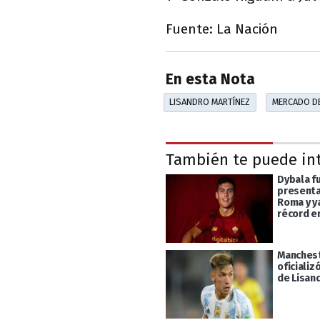
Fuente: La Nación
En esta Nota
LISANDRO MARTÍNEZ
MERCADO D
También te puede in
Dybala f
presenta
Roma y y
récord en
Manchest
oficializ
de Lisan