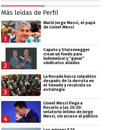
Más leídas de Perfil
Murió Jorge Messi, el papá
de Lionel Messi
1
Caputo y Sturzenegger
crean un fondo para
indemnizar y “ganar”
sindicatos aliados
2
La Rosada busca culpables
después de la derrota en
el Senado y recalcula su
estrategia
3
Lionel Messi llega a
Rosario a las 20.30:
velatorio íntimo de Jorge
Messi, sin acceso al público
4
Los aviones F 16