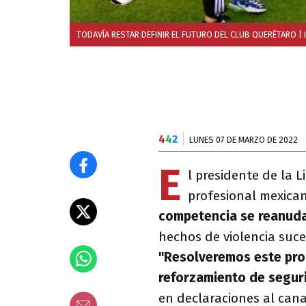
TODAVÍA RESTAR DEFINIR EL FUTURO DEL CLUB QUERÉTARO
| 
4
4
2
LUNES 07 DE MARZO DE 2022
E
l presidente de la L
profesional mexica
competencia se reanudar
hechos de violencia suc
"Resolveremos este pro
reforzamiento de segur
en declaraciones al can