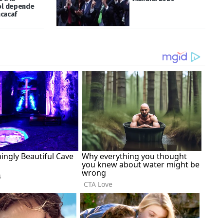
l depende
ncacaf