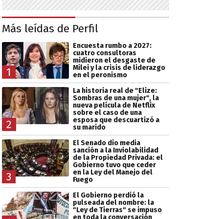
Más leídas de Perfil
Encuesta rumbo a 2027:
cuatro consultoras
midieron el desgaste de
Milei y la crisis de liderazgo
1
en el peronismo
La historia real de "Elize:
Sombras de una mujer", la
nueva película de Netflix
sobre el caso de una
esposa que descuartizó a
2
su marido
El Senado dio media
sanción a la Inviolabilidad
de la Propiedad Privada: el
Gobierno tuvo que ceder
en la Ley del Manejo del
3
Fuego
El Gobierno perdió la
pulseada del nombre: la
"Ley de Tierras" se impuso
en toda la conversación