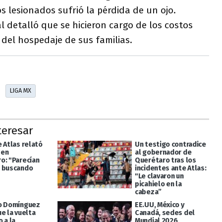
s lesionados sufrió la pérdida de un ojo.
l detalló que se hicieron cargo de los costos
 del hospedaje de sus familias.
LIGA MX
teresar
 Atlas relató
Un testigo contradice
 en
al gobernador de
o: "Parecían
Querétaro tras los
 buscando
incidentes ante Atlas:
"Le clavaron un
picahielo en la
cabeza”
o Domínguez
EE.UU, México y
e la vuelta
Canadá, sedes del
 a la
Mundial 2026