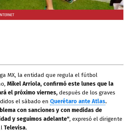
INTERNET
iga MX, la entidad que regula el fútbol
no,
Mikel Arriola, confirmó este lunes que la
á el próximo viernes,
después de los graves
edidos el sábado en
Querétaro ante Atlas
.
blema con sanciones y con medidas de
idad y seguimos adelante"
, expresó el dirigente
al
Televisa.