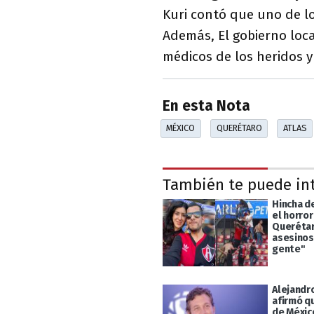
Kuri contó que uno de lo
Además, El gobierno loca
médicos de los heridos y
En esta Nota
MÉXICO
QUERÉTARO
ATLAS
También te puede in
Hincha de
el horror
Querétar
asesinos
gente"
Alejandr
afirmó qu
de México