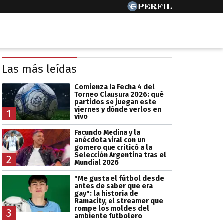
Las más leídas
Comienza la Fecha 4 del
Torneo Clausura 2026: qué
partidos se juegan este
viernes y dónde verlos en
1
vivo
Facundo Medina y la
anécdota viral con un
gomero que criticó a la
Selección Argentina tras el
2
Mundial 2026
"Me gusta el fútbol desde
antes de saber que era
gay": la historia de
Ramacity, el streamer que
rompe los moldes del
3
ambiente futbolero