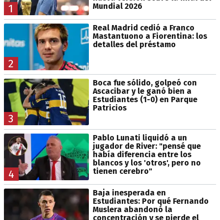
Mundial 2026
1
Real Madrid cedió a Franco
Mastantuono a Fiorentina: los
detalles del préstamo
2
Boca fue sólido, golpeó con
Ascacibar y le ganó bien a
Estudiantes (1-0) en Parque
Patricios
3
Pablo Lunati liquidó a un
jugador de River: "pensé que
había diferencia entre los
blancos y los 'otros', pero no
tienen cerebro"
4
Baja inesperada en
Estudiantes: Por qué Fernando
Muslera abandonó la
concentración y se pierde el