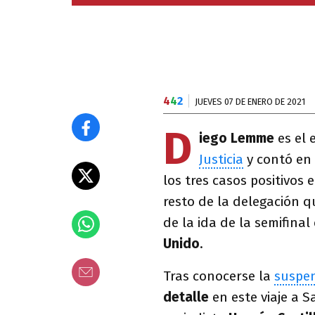
4
4
2
JUEVES 07 DE ENERO DE 2021
D
iego Lemme
es el 
Justicia
y contó en 
los tres casos positivos 
resto de la delegación q
de la ida de la semifinal
Unido
.
Tras conocerse la
suspen
detalle
en este viaje a S