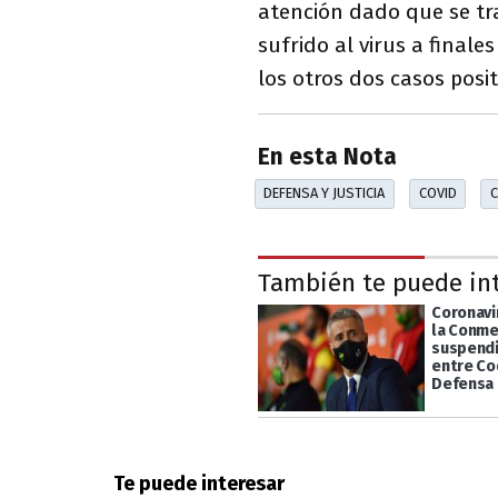
atención dado que se t
sufrido al virus a finale
los otros dos casos posi
En esta Nota
DEFENSA Y JUSTICIA
COVID
C
También te puede in
Coronavir
la Conm
suspendi
entre Co
Defensa