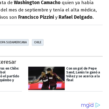
rata de
Washington Camacho
quien ya había
s del mes de septiembre y tenía el alta médica,
tivos son
Francisco Pizzini
y
Rafael Delgado.
OPA SUDAMERICANA
CHILE
teresar
us en Chile:
Con un gol de Pepe
ebol
Sand, Lanús le ganó a
ó el partido
Vélez y se acerca a la
quimbo y
final