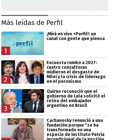
Más leídas de Perfil
¡Mirá en vivo +Perfil!: un
canal con gente que piensa
1
Encuesta rumbo a 2027:
cuatro consultoras
midieron el desgaste de
Milei y la crisis de liderazgo
2
en el peronismo
Quirno reconoció que el
gobierno de Lula solicitó el
retiro del embajador
argentino en Brasil
3
Cachanosky renunció a una
fundación porque "se ha
transformado en una
especie de Instituto Patria
incondicional de la gestión