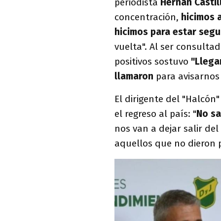
periodista
Hernán Castil
concentración,
hicimos 
hicimos para estar segu
vuelta". Al ser consulta
positivos sostuvo
"Llega
llamaron
para avisarnos 
El dirigente del "Halcón
el regreso al país: "
No s
nos van a dejar salir del
aquellos que no dieron 