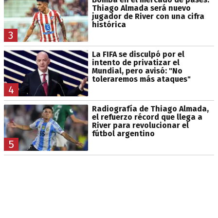
Thiago Almada será nuevo
jugador de River con una cifra
histórica
3
La FIFA se disculpó por el
intento de privatizar el
Mundial, pero avisó: "No
toleraremos más ataques"
4
Radiografía de Thiago Almada,
el refuerzo récord que llega a
River para revolucionar el
fútbol argentino
5