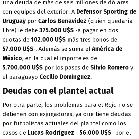
una deuda de más de seis millones de dólares
con equipos del exterior: A
Defensor Sporting de
Uruguay
por
Carlos Benavidez
(quien quedaría
libre) le debe
375.000
U$S
-a pagar en dos
cuotas de
102.000
U$S
más tres bonos de
57.000
U$S
-, Además se suma el
América de
México
, en la cual el importe es de
5.700.000
U$S
por los pases de
Silvio Romero
y
el paraguayo
Cecilio Domínguez
.
Deudas con el plantel actual
Por otra parte, los problemas para el
Rojo
no se
detienen con exjugadores, ya que tiene deudas
por futbolistas actuales del plantel como los
casos de
Lucas Rodríguez
-
56.000 U$S
- por el