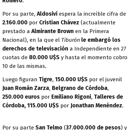
Romero
.
Por su parte,
Aldosivi
espera la increíble cifra de
2.160.000
por
Cristian Chávez
(actualmente
prestado a
Almirante Brown
en la Primera
Nacional), en la que el
Tiburón
le embargó los
derechos de televisación
a Independiente en 27
cuotas de
80.000
U$S
y hasta el momento cobro
10 de las mismas.
Luego figuran
Tigre
,
150.000 U$S
por el juvenil
Juan Román Zarza
,
Belgrano de Córdoba
,
250.000 euros
por
Emiliano Rigoni
,
Talleres de
Córdoba, 115.000 U$S
por
Jonathan Menéndez
.
Por su parte
San Telmo
(
37.000.000 de pesos
) y