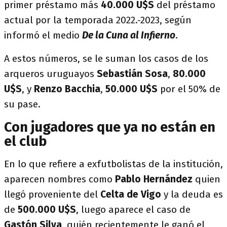
primer préstamo más
40.000 U$S
del préstamo
actual por la temporada 2022.-2023, según
informó el medio
De la Cuna al Infierno
.
A estos números, se le suman los casos de los
arqueros uruguayos
Sebastián Sosa
,
80.000
U$S
, y
Renzo Bacchia
,
50.000 U$S
por el 50% de
su pase.
Con jugadores que ya no están en
el club
En lo que refiere a exfutbolistas de la institución,
aparecen nombres como
Pablo Hernández
quien
llegó proveniente del
Celta de Vigo
y la deuda es
de
500.000
U$S
, luego aparece el caso de
Gastón Silva
, quién recientemente le ganó el