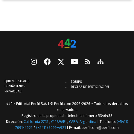
QUIENES SOMOS
EQUIPO
CONTÁCTENOS
REGLAS DE PARTICIPACIÓN
PRIVACIDAD
442 - Editorial Perfil S.A.
| © Perfil.com 2006-2026 - Todos los derechos
reservados.
Registro de la propiedad intelectual número 5346433
Dirección:
California 2715
,
C1289ABI
,
CABA, Argentina
| Teléfono:
(+5411)
7091-4921
/
(+5411) 7091-4921
| E-mail:
perfilcom@perfil.com