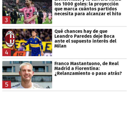
los 1000 goles: la proyección
que marca cuántos partidos
necesita para alcanzar el hito
3
Qué chances hay de que
Leandro Paredes deje Boca
ante el supuesto interés del
Milan
4
Franco Mastantuono, de Real
Madrid a Fiorentina:
¿Relanzamiento o paso atrás?
5