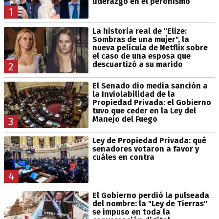
liderazgo en el peronismo
1
La historia real de "Elize:
Sombras de una mujer", la
nueva película de Netflix sobre
el caso de una esposa que
descuartizó a su marido
2
El Senado dio media sanción a
la Inviolabilidad de la
Propiedad Privada: el Gobierno
tuvo que ceder en la Ley del
Manejo del Fuego
3
Ley de Propiedad Privada: qué
senadores votaron a favor y
cuáles en contra
4
El Gobierno perdió la pulseada
del nombre: la "Ley de Tierras"
se impuso en toda la