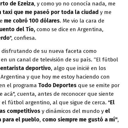
rto de Ezeiza
, y como yo no conocía nada, me
 taxi que me paseó por toda la ciudad
y me
ue
me cobró 100 dólares
. Me vio la cara de
uento del Tío,
como se dice en Argentina,
erdo
", confiesa.
a disfrutando de su nueva faceta como
o
en un canal de televisión de su país. “El fútbol
ntarista deportivo
, algo que inicié en los
n Argentina y que hoy me estoy haciendo con
 en el programa
Todo Deportes
que se emite por
e acá", cuenta, antes de reconocer que siente
el fútbol argentino, al que sigue de cerca. "
El
las competitivos
y dinámicos del mundo y
el
 para el pueblo
,
como siempre me gustó a mí"
,