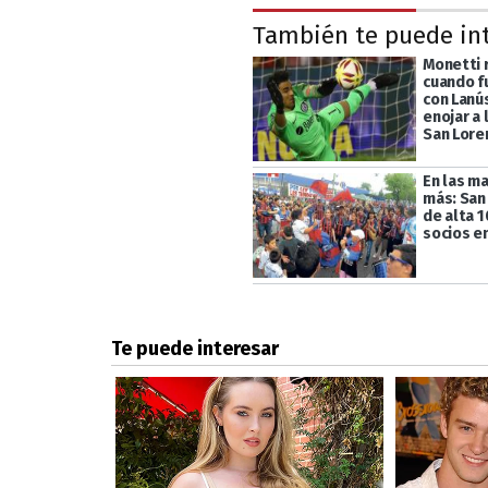
También te puede in
Monetti 
cuando 
con Lanús
enojar a 
San Lore
En las m
más: San
de alta 
socios e