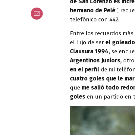
de San Lorenzo es incre
hermano de Pelé
”, recu
telefónico con
442
.
Entre los recuerdos más
el lujo de ser
el golead
Clausura 1994,
se encue
Argentinos Juniors,
otro
en el perfil
de mi teléfo
cuatro goles que le mar
que
me salió todo redo
goles
en un partido en t