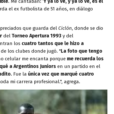
íble
. Me cantaban: ‘
Y ya lo ve, y ya lo ve, es el
erda el ex futbolista de 51 años, en diálogo
 preciados que guarda del
Ciclón
, donde se dio
or
del
Torneo Apertura 1993
y del
ntran los
cuatro tantos que le hizo a
 de los clubes donde jugó. "
La foto que tengo
no celular me encanta porque
me recuerda los
qué a Argentinos Juniors
en un partido en el
ndito.
Fue la
única vez que marqué cuatro
oda mi carrera profesional.", agrega.