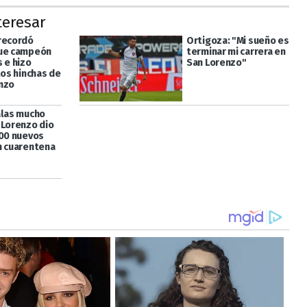
teresar
recordó
Ortigoza: "Mi sueño es
fue campeón
terminar mi carrera en
 e hizo
San Lorenzo"
los hinchas de
nzo
alas mucho
 Lorenzo dio
100 nuevos
n cuarentena