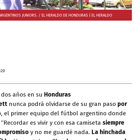
 ARGENTINOS JUNIORS. / EL HERALDO DE HONDURAS
| EL HERALDO
020
 dos años en su
Honduras
ett
nunca podrá olvidarse de su gran paso
por
o
, el primer equipo del fútbol argentino donde
. “Recordar es vivir y con esa camiseta
siempre
compromiso
y no me guardé nada.
La hinchada