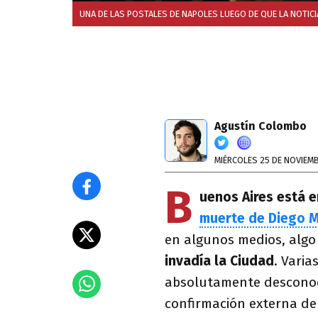
UNA DE LAS POSTALES DE NAPOLES LUEGO DE QUE LA NOTIC
Agustín Colombo
MIÉRCOLES 25 DE NOVIEMB
B
uenos Aires está e
muerte de Diego 
en algunos medios, algo s
invadía la Ciudad
. Varia
absolutamente desconocid
confirmación externa de 