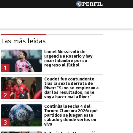
Las más leídas
Lionel Messi voló de
urgencia a Rosario y hay
incertidumbre por su
regreso al fútbol
1
Coudet fue contundente
tras la sexta derrota de
River: “Si no se empiezan a
dar los resultados, no le
2
voy a hacer mal a River”
Continúa la Fecha 4 del
Torneo Clausura 2026: qué
partidos se juegan este
sábado y dónde verlos en
3
vivo