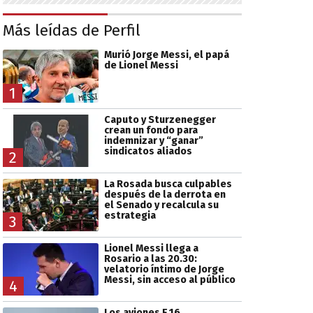
Más leídas de Perfil
Murió Jorge Messi, el papá
de Lionel Messi
1
Caputo y Sturzenegger
crean un fondo para
indemnizar y “ganar”
sindicatos aliados
2
La Rosada busca culpables
después de la derrota en
el Senado y recalcula su
estrategia
3
Lionel Messi llega a
Rosario a las 20.30:
velatorio íntimo de Jorge
Messi, sin acceso al público
4
Los aviones F 16