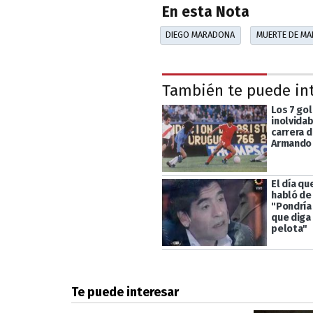
En esta Nota
DIEGO MARADONA
MUERTE DE M
También te puede in
Los 7 go
inolvidab
carrera 
Armando
El día q
habló de
"Pondría
que diga 
pelota"