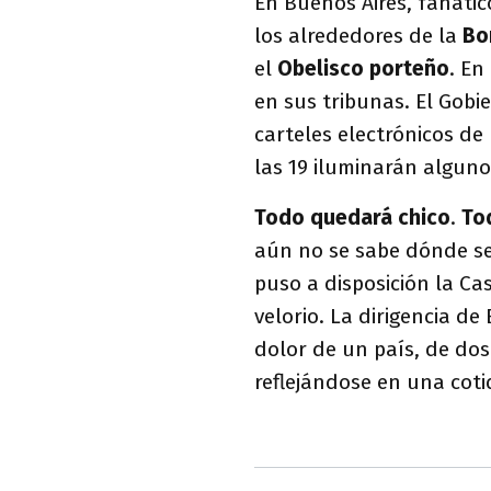
En Buenos Aires, fanáti
los alrededores de la
Bo
el
Obelisco porteño
. En
en sus tribunas. El Gobi
carteles electrónicos de 
las 19 iluminarán algunos
Todo quedará chico
.
To
aún no se sabe dónde ser
puso a disposición la C
velorio. La dirigencia d
dolor de un país, de dos
reflejándose en una cot