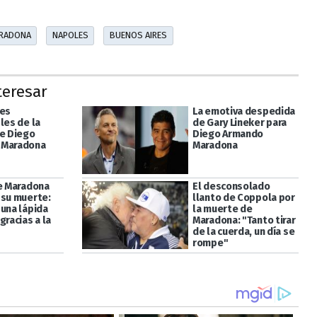
ARADONA
NAPOLES
BUENOS AIRES
teresar
les
La emotiva despedida
les de la
de Gary Lineker para
de Diego
Diego Armando
 Maradona
Maradona
ue Maradona
El desconsolado
 su muerte:
llanto de Coppola por
 una lápida
la muerte de
gracias a la
Maradona: "Tanto tirar
de la cuerda, un día se
rompe"