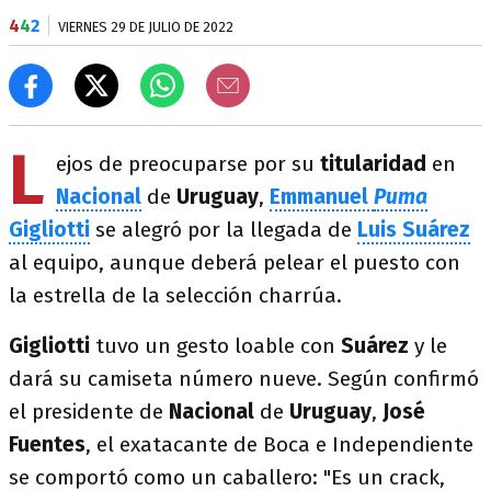
4
4
2
VIERNES 29 DE JULIO DE 2022
L
ejos de preocuparse por su
titularidad
en
Nacional
de
Uruguay
,
Emmanuel
Puma
Gigliotti
se alegró por la llegada de
Luis Suárez
al equipo, aunque deberá pelear el puesto con
la estrella de la selección charrúa.
Gigliotti
tuvo un gesto loable con
Suárez
y le
dará su camiseta número nueve. Según confirmó
el presidente de
Nacional
de
Uruguay
,
José
Fuentes
, el exatacante de Boca e Independiente
se comportó como un caballero: "Es un crack,