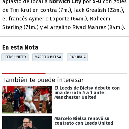
aplastó de local a
Norwich City
por
5-0
con goles
de Tim Krul en contra (7m.), Jack Grealish (22m.),
el francés Aymeric Laporte (64m.), Raheem
Sterling (71m.) y el argelino Riyad Mahrez (84m.).
En esta Nota
LEEDS UNITED
MARCELO BIELSA
RAPHINHA
También te puede interesar
El Leeds de Bielsa debutó con
una derrota 5 a 1 ante
Manchester United
Marcelo Bielsa renovó su
contrato con Leeds United