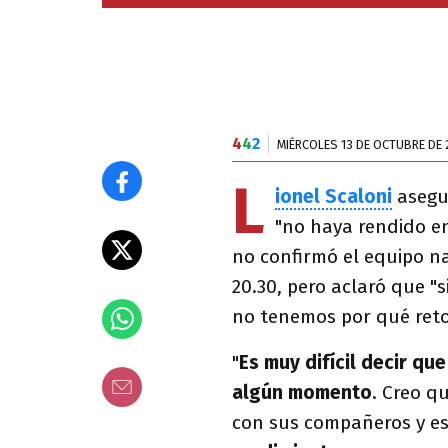
4
4
2
MIÉRCOLES 13 DE OCTUBRE DE 
L
ionel Scaloni
asegur
"no haya rendido e
no confirmó el equipo na
20.30, pero aclaró que "s
no tenemos por qué reto
"
Es muy difícil decir qu
algún momento
. Creo q
con sus compañeros y es