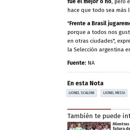
fue el mejor o no
, pero 
hace que todo sea más l
"
Frente a Brasil jugare
porque a todos nos gusta
en otras ciudades", exp
la Selección argentina e
Fuente:
NA
En esta Nota
LIONEL SCALONI
LIONEL MESSI
También te puede in
Mientras
futuro d