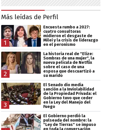
Más leídas de Perfil
Encuesta rumbo a 2027:
cuatro consultoras
midieron el desgaste de
Milei y la crisis de liderazgo
1
en el peronismo
La historia real de "Elize:
Sombras de una mujer", la
nueva película de Netflix
sobre el caso de una
esposa que descuartizó a
2
su marido
El Senado dio media
sanción a la Inviolabilidad
de la Propiedad Privada: el
Gobierno tuvo que ceder
en la Ley del Manejo del
3
Fuego
El Gobierno perdió la
pulseada del nombre: la
"Ley de Tierras" se impuso
en toda la conversación