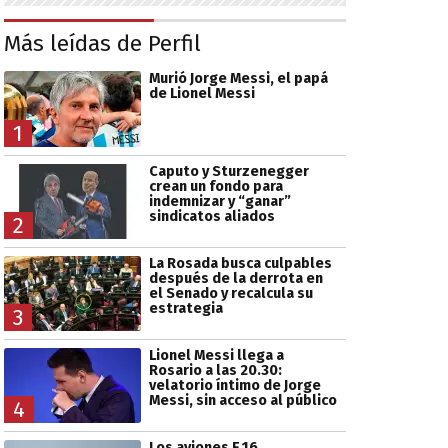
Más leídas de Perfil
Murió Jorge Messi, el papá
de Lionel Messi
1
Caputo y Sturzenegger
crean un fondo para
indemnizar y “ganar”
sindicatos aliados
2
La Rosada busca culpables
después de la derrota en
el Senado y recalcula su
estrategia
3
Lionel Messi llega a
Rosario a las 20.30:
velatorio íntimo de Jorge
Messi, sin acceso al público
4
Los aviones F 16