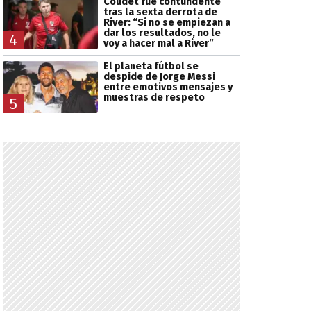
Coudet fue contundente
tras la sexta derrota de
River: “Si no se empiezan a
dar los resultados, no le
4
voy a hacer mal a River”
El planeta fútbol se
despide de Jorge Messi
entre emotivos mensajes y
muestras de respeto
5