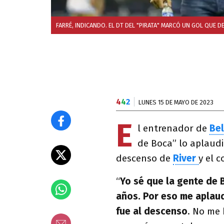
FARRÉ, INDICANDO. EL DT DEL "PIRATA" MARCÓ UN GOL QUE DE
4
4
2
LUNES 15 DE MAYO DE 2023
E
l entrenador de
Be
de Boca” lo aplaudi
descenso de
River
y el 
“
Yo sé que la gente de
años. Por eso me aplaud
fue al descenso
. No me