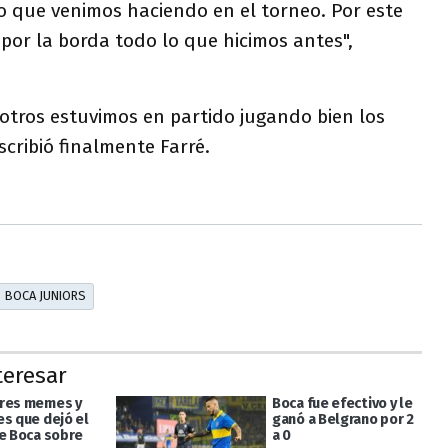
o que venimos haciendo en el torneo. Por este
 por la borda todo lo que hicimos antes",
otros estuvimos en partido jugando bien los
scribió finalmente Farré.
BOCA JUNIORS
teresar
res memes y
Boca fue efectivo y le
es que dejó el
ganó a Belgrano por 2
de Boca sobre
a 0