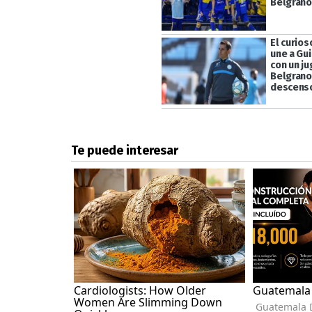
Belgrano
El curio
une a Gui
con un j
Belgrano 
descenso