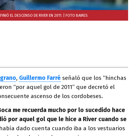
FINIÓ EL DESCENSO DE RIVER EN 2011.
| FOTO BAIRES
lgrano
,
Guillermo Farré
señaló que los “hinchas
eron “por aquel gol de 2011” que decretó el
consecuente ascenso de los cordobeses.
 Boca me recuerda mucho por lo sucedido hace
ió por aquel gol que le hice a River cuando se
 había dado cuenta cuando iba a los vestuarios