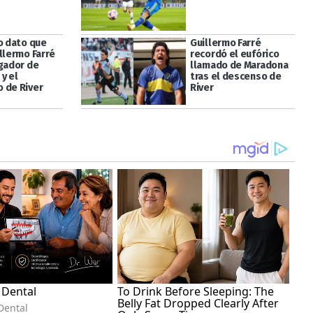
so dato que
Guillermo Farré
llermo Farré
recordó el eufórico
ugador de
llamado de Maradona
y el
tras el descenso de
 de River
River