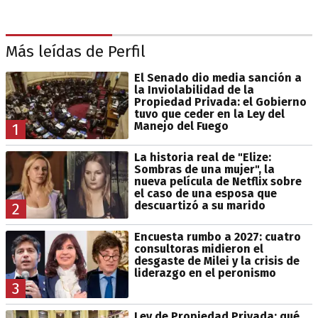
Más leídas de Perfil
El Senado dio media sanción a
la Inviolabilidad de la
Propiedad Privada: el Gobierno
tuvo que ceder en la Ley del
Manejo del Fuego
1
La historia real de "Elize:
Sombras de una mujer", la
nueva película de Netflix sobre
el caso de una esposa que
descuartizó a su marido
2
Encuesta rumbo a 2027: cuatro
consultoras midieron el
desgaste de Milei y la crisis de
liderazgo en el peronismo
3
Ley de Propiedad Privada: qué